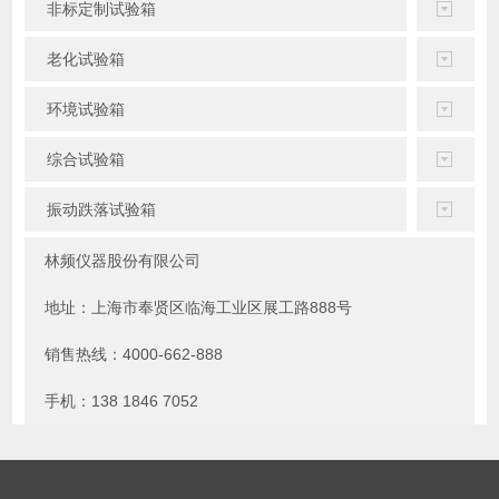
非标定制试验箱
老化试验箱
环境试验箱
综合试验箱
振动跌落试验箱
林频仪器股份有限公司
地址：上海市奉贤区临海工业区展工路888号
销售热线：4000-662-888
手机：138 1846 7052