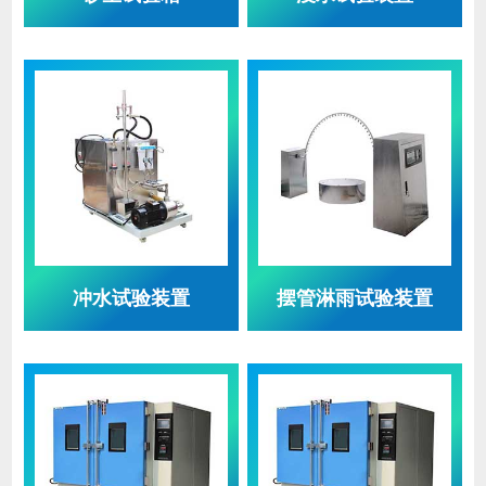
冲水试验装置
摆管淋雨试验装置