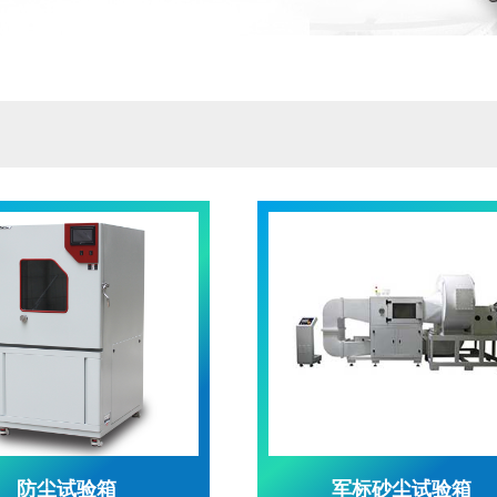
防尘试验箱
军标砂尘试验箱