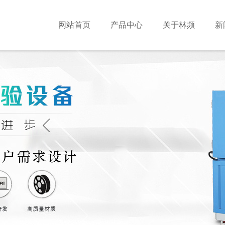
网站首页
产品中心
关于林频
新