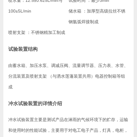
喷水量：
12.5±0.625L/min与
试验时间 ：
最少3min
100±5L/min
储水箱 ：
加厚型高级拉丝不锈
钢氩弧焊接制成
喷射支架 ：
不锈钢精加工制成
试验装置结构
由蓄水箱、加压水泵、调减压阀、流量调节器、压力表、水管、
分流装置及喷射支架 （与洒水莲蓬装置共用）电器控制箱等组
成
冲水试验装置的详情介绍
冲水试验装置主要是测试产品在淋雨的气候环境下的贮存，运输
和使用时的性能试验，主要用于对电工电子产品，灯具，电柜，