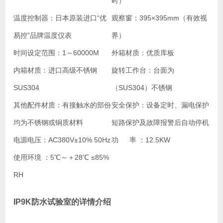
时）
温度控制器：
日本原装进口“优
观察窗：
395×395mm（有效视
易控”品牌温度仪表
界）
时间设定范围：
1～60000M
外箱材质：
优质库板
内箱材质：
进口高级不锈钢
旋转工作台：
台面为
SUS304
（SUS304）不锈钢
其他配件材质：
有接触水的部份
安全保护：
设备定时、漏电保护
均为不锈钢或铜质材料
短路保护及故障报警后自动停机
电源电压：
AC380V±10% 50Hz
功 率 ：
12.5KW
使用环境 ：
5℃～＋28℃ ≤85%
RH
IP9K防水试验室的详情介绍