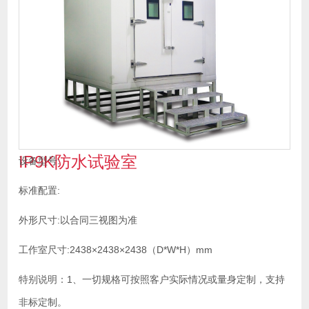
IP9K防水试验室
设备型号:
标准配置:
外形尺寸:以合同三视图为准
工作室尺寸:2438×2438×2438（D*W*H）mm
特别说明：1、一切规格可按照客户实际情况或量身定制，支持
非标定制。