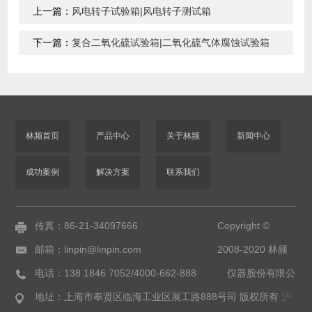
上一篇：
风电转子试验箱|风电转子测试箱
下一篇：
复合二氧化硫试验箱|二氧化硫气体腐蚀试验箱
林频首页
产品中心
关于林频
新闻中心
成功案例
解决方案
联系我们
传真：86-21-34097666
Copyright ©
邮箱：linpin@linpin.com
2008-2020 林频
电话：138 1846 7052/4000-662-888
仪器股份有限公
地址：上海市奉贤区临海工业区展工路888号
司 版权所有
沪