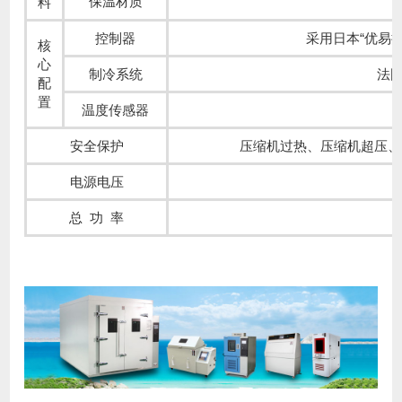
保温材质
料
控制器
采用日本“优易
核
心
制冷系统
法国
配
置
温度传感器
安全保护
压缩机过热、压缩机超压、
电源电压
总 功 率