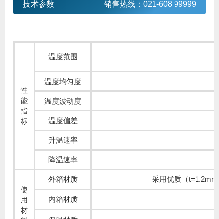
技术参数
销售热线：021-608 99999
温度范围
C
温度均匀度
性
能
温度波动度
指
温度偏差
标
升温速率
降温速率
外箱材质
采用优质（t=1.2
使
内箱材质
用
材