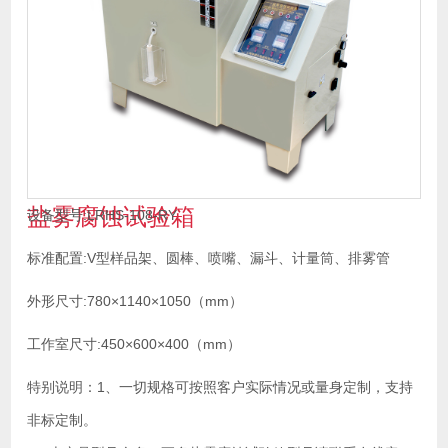
盐雾腐蚀试验箱
设备型号:LRHS-108-RY
标准配置:V型样品架、圆棒、喷嘴、漏斗、计量筒、排雾管
外形尺寸:780×1140×1050（mm）
工作室尺寸:450×600×400（mm）
特别说明：1、一切规格可按照客户实际情况或量身定制，支持
非标定制。