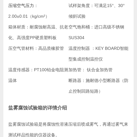
压缩空气压力
：
试样架角度：
可满足15°、30°
2.00±0.01（kg/cm²）
倾斜试验
箱体材质：
耐腐蚀耐高温、抗老
空气饱和桶：
进口高级不锈钢
化、高强度PP硬质塑料板
SUS304
压空气管材料：
高品质橡胶管
温度控制器 ：
KEY BOARD智能
型集成控制温控仪
温度传感器：
PT100铂金电阻测
加热管：
钛合金加热管
温体
断路器：
施耐德小型断路器（防
止控制回路短路）
盐雾腐蚀试验箱的详情介绍
盐雾腐蚀试验箱是将腐蚀性溶液压缩后喷成雾气，再通过雾气来
测试样品性能的仪器设备。